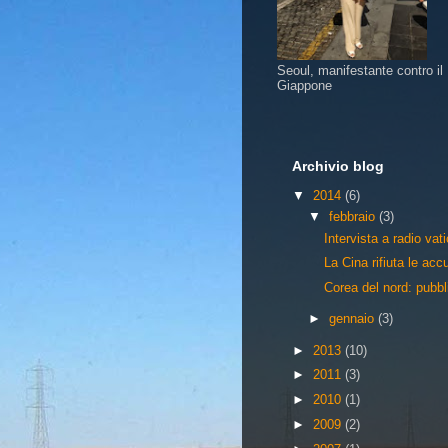
Seoul, manifestante contro il
Giappone
Archivio blog
▼
2014
(6)
▼
febbraio
(3)
Intervista a radio vat
La Cina rifiuta le ac
Corea del nord: pubbli
►
gennaio
(3)
►
2013
(10)
►
2011
(3)
►
2010
(1)
►
2009
(2)