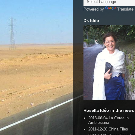
Powered by
Translate
Dr. Idéo
Rosella Idéo in the news
2013-06-04 La Corea in
Ambrosiana
2011-12-20 China Files