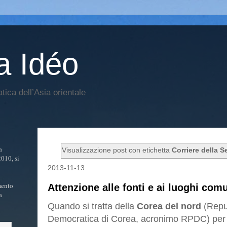
a Idéo
atica dell’Asia orientale
a
Visualizzazione post con etichetta
Corriere della S
2010, si
2013-11-13
mento
Attenzione alle fonti e ai luoghi com
a
Quando si tratta della
Corea del nord
(Repu
Democratica di Corea, acronimo RPDC) per l