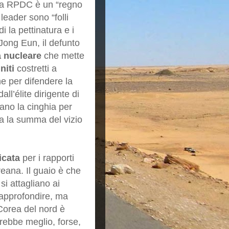
 La RPDC è un “regno
 leader sono “folli
di la pettinatura e i
 Jong Eun, il defunto
 nucleare
che mette
niti
costretti a
e per difendere la
all’élite dirigente di
rano la cinghia per
 la summa del vizio
icata
per i rapporti
reana. Il guaio è che
 si attagliano ai
 approfondire, ma
Corea del nord è
arebbe meglio, forse,