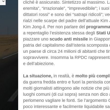
cliché è assicurato. Sintetizzo al massimo.
eremita”, “irrazionale”, “imprevedibile”; i suoi
dittatori rossi” e sono dei “satrapi ridicoli”; ve
rialzi nelle scarpe del padre dell’attuale Kim
Kim Jong-il. Per non parlare del
programma
a repentaglio l’esistenza stessa degli
Stati U
piazzare uno
scudo anti missile
in Giappon
patria del capitalismo dall’isteria scomposta d
un paese di circa 24 milioni di abitanti che ti
sopravvivere. Insomma la RPDC rappresenta
e dell’abiezione.
La situazione,
in realtà, è
molto più compl
da guerra fredda entro e fuori la penisola co
molti giornalisti attingono alle notizie che più
luoghi comuni (di cui sopra) senza non dico
perlomeno vagliare le fonti. Se l’argomento 
poco interessante e facilmente liquidabile s