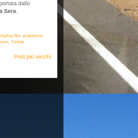
iportata dallo
la Sera
.
ongAng Ilbo
,
programma
nsan
,
Yonhap
Post più vecchi