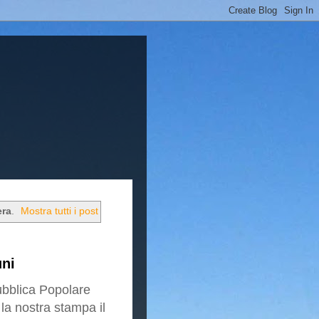
era
.
Mostra tutti i post
uni
bblica Popolare
a nostra stampa il