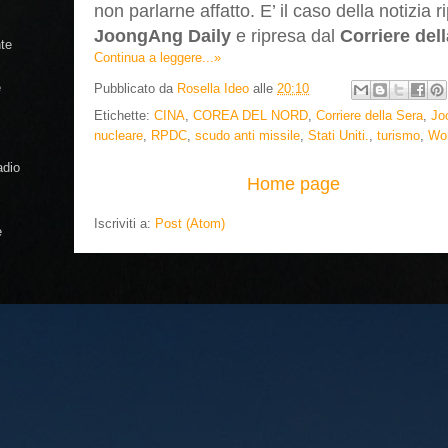
non parlarne affatto. E’ il caso della notizia r
JoongAng Daily
e ripresa dal
Corriere del
te
Continua a leggere...»
e
Pubblicato da
Rosella Ideo
alle
20:10
Etichette:
CINA
,
COREA DEL NORD
,
Corriere della Sera
,
Jo
nucleare
,
RPDC
,
scudo anti missile
,
Stati Uniti.
,
turismo
,
Wo
adio
Home page
Iscriviti a:
Post (Atom)
e