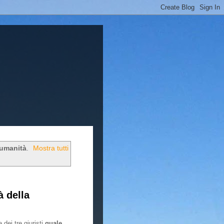
'umanità
.
Mostra tutti
à della
dei tre giuristi
quale