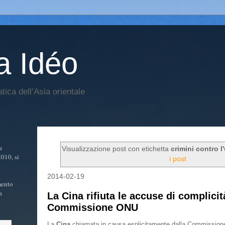
a Idéo
atica dell’Asia orientale
a
Visualizzazione post con etichetta
crimini contro l
2010, si
i post
2014-02-19
mento
a
La Cina rifiuta le accuse di complicit
Commissione ONU
La
Cina
chiamata in causa esplicitamente dalla Commissione 