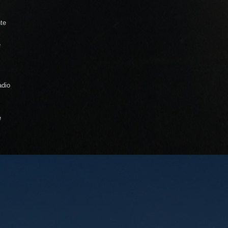
te
e
adio
e