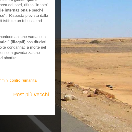
a del nord, rifiuta "in toto"
le internazionale
perché
aese". Risposta prevista dalla
 istituire un tribunale ad
i nordcoreani che varcano la
ici" (illegali)
non rifugiati
volte condannati a morte nel
e donne in gravidanza che
d abortire
rimini contro l'umanità
Post più vecchi