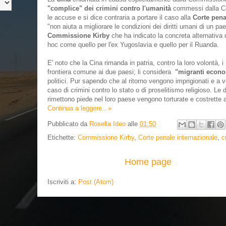
"complice" dei crimini contro l'umanità
commessi dalla Core
le accuse e si dice contraria a portare il caso alla
Corte pena
"non aiuta a migliorare le condizioni dei diritti umani di un p
Commissione Kirby
che ha indicato la concreta alternativa di
hoc come quello per l'ex Yugoslavia e quello per il Ruanda.
E' noto che la Cina rimanda in patria, contro la loro volontà, 
frontiera comune ai due paesi; li considera
"migranti econom
politici. Pur sapendo che al ritorno vengono imprigionati e a 
caso di crimini contro lo stato o di proselitismo religioso. L
rimettono piede nel loro paese vengono torturate e costrette a
Continua a leggere...»
Pubblicato da
Rosella Ideo
alle
01:50
Etichette:
Commissione Kirby
,
Corte penale internazionale
,
c
Home page
Iscriviti a:
Post (Atom)