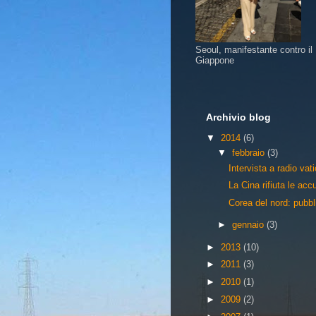
Seoul, manifestante contro il
Giappone
Archivio blog
▼
2014
(6)
▼
febbraio
(3)
Intervista a radio vat
La Cina rifiuta le ac
Corea del nord: pubbli
►
gennaio
(3)
►
2013
(10)
►
2011
(3)
►
2010
(1)
►
2009
(2)