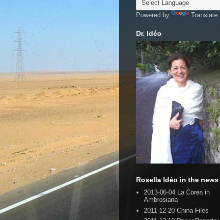
Powered by
Translate
Dr. Idéo
Rosella Idéo in the news
2013-06-04 La Corea in
Ambrosiana
2011-12-20 China Files